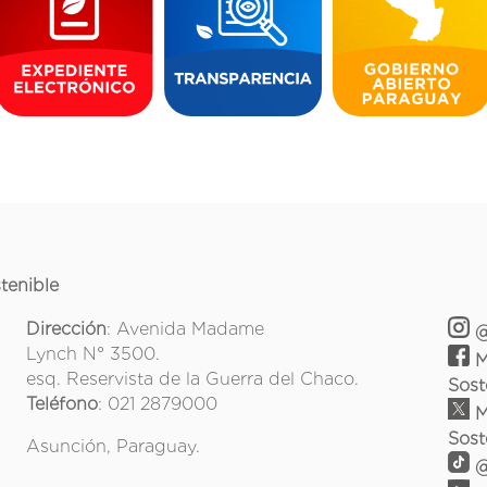
tenible
Dirección
: Avenida Madame
@
Lynch N° 3500.
M
esq. Reservista de la Guerra del Chaco.
Sost
Teléfono
: 021 2879000
M
Sost
Asunción, Paraguay.
@