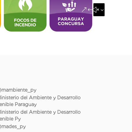
&#x35;
mambiente_py
inisterio del Ambiente y Desarrollo
enible Paraguay
inisterio del Ambiente y Desarrollo
enible Py
mades_py