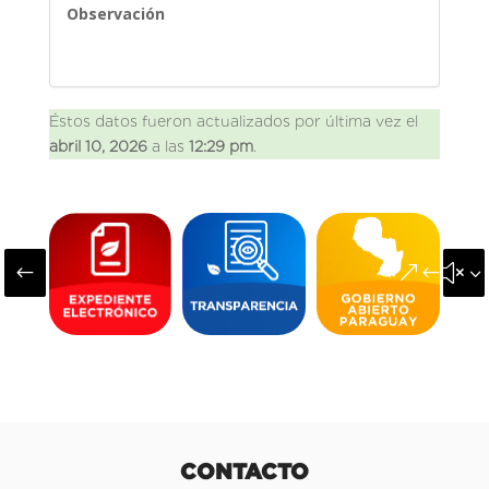
Observación
Éstos datos fueron actualizados por última vez el
abril 10, 2026
a las
12:29 pm
.
#
&#x3
CONTACTO