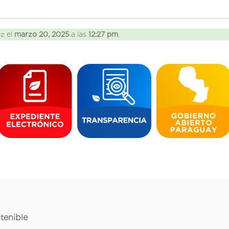
ez el
marzo 20, 2025
a las
12:27 pm
.
tenible