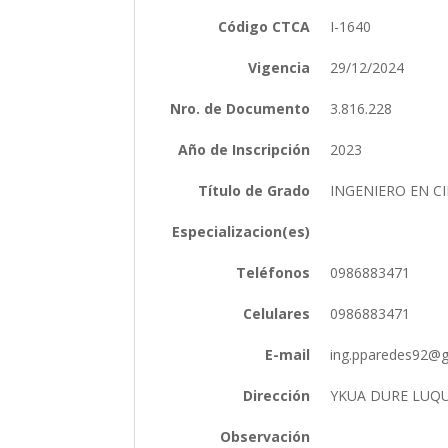
Código CTCA
I-1640
Vigencia
29/12/2024
Nro. de Documento
3.816.228
Año de Inscripción
2023
Título de Grado
INGENIERO EN C
Especializacion(es)
Teléfonos
0986883471
Celulares
0986883471
E-mail
ing.pparedes92@
Dirección
YKUA DURE LUQ
Observación