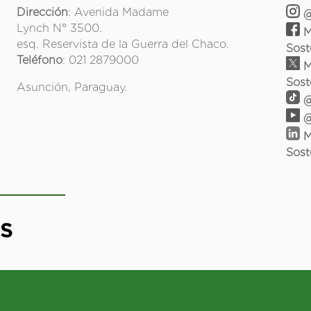
Dirección
: Avenida Madame
@
Lynch N° 3500.
M
esq. Reservista de la Guerra del Chaco.
Sost
Teléfono
: 021 2879000
M
Sost
Asunción, Paraguay.
@
@
M
Sost