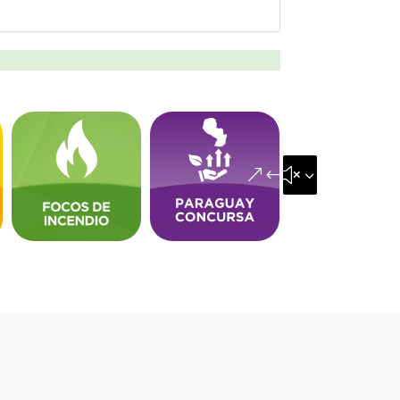
&#x35;