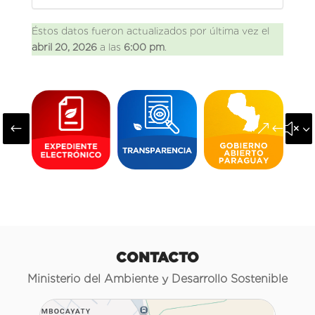
Éstos datos fueron actualizados por última vez el
abril 20, 2026
a las
6:00 pm
.
#
&#x3
CONTACTO
Ministerio del Ambiente y Desarrollo Sostenible