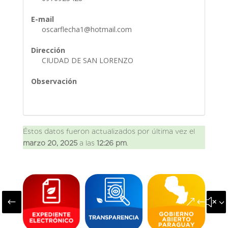
E-mail
oscarflecha1@hotmail.com
Dirección
CIUDAD DE SAN LORENZO
Observación
Éstos datos fueron actualizados por última vez el
marzo 20, 2025
a las
12:26 pm
.
#
&#x3