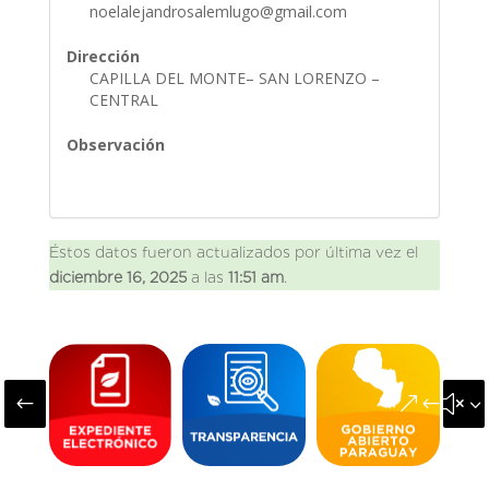
noelalejandrosalemlugo@gmail.com
Dirección
CAPILLA DEL MONTE– SAN LORENZO –
CENTRAL
Observación
Éstos datos fueron actualizados por última vez el
diciembre 16, 2025
a las
11:51 am
.
#
&#x3