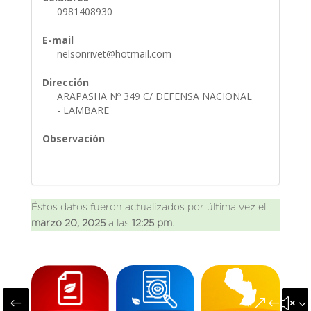
0981408930
E-mail
nelsonrivet@hotmail.com
Dirección
ARAPASHA Nº 349 C/ DEFENSA NACIONAL
- LAMBARE
Observación
Éstos datos fueron actualizados por última vez el
marzo 20, 2025
a las
12:25 pm
.
#
&#x3