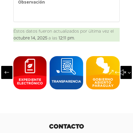
Observación
Éstos datos fueron actualizados por última vez el
octubre 14, 2025
a las
12:11 pm
.
#
&#x3
CONTACTO