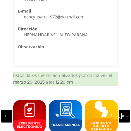
E-mail
nancy_ibarra1972@hotmail.com
Dirección
HERNANDARIAS - ALTO PARANA
Observación
Éstos datos fueron actualizados por última vez el
marzo 20, 2025
a las
12:26 pm
.
#
&#x3