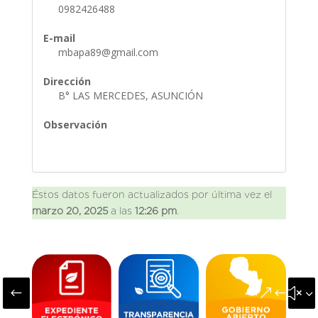
0982426488
E-mail
mbapa89@gmail.com
Dirección
B° LAS MERCEDES, ASUNCIÓN
Observación
Éstos datos fueron actualizados por última vez el
marzo 20, 2025
a las
12:26 pm
.
#
&#x3