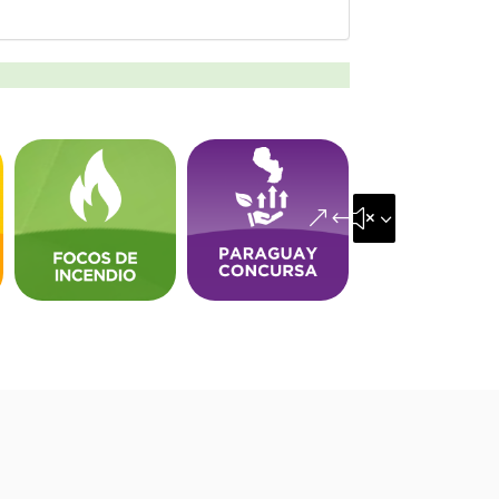
&#x35;