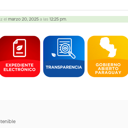
ez el
marzo 20, 2025
a las
12:25 pm
.
tenible