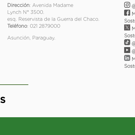
Dirección
: Avenida Madame
@
Lynch N° 3500.
M
esq. Reservista de la Guerra del Chaco.
Sost
Teléfono
: 021 2879000
M
Sost
Asunción, Paraguay.
@
@
M
Sost