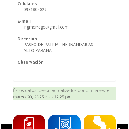
Celulares
0981804029
E-mail
ingmorrego@gmail.com
Dirección
PASEO DE PATRIA - HERNANDARIAS-
ALTO PARANA
Observación
Éstos datos fueron actualizados por última vez el
marzo 20, 2025
a las
12:25 pm
.