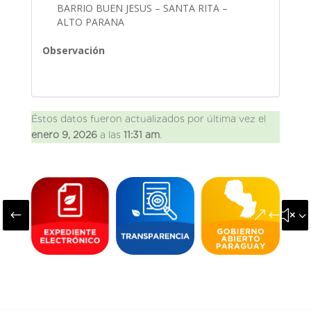
BARRIO BUEN JESUS – SANTA RITA –
ALTO PARANA
Observación
Éstos datos fueron actualizados por última vez el
enero 9, 2026
a las
11:31 am
.
#
&#x3