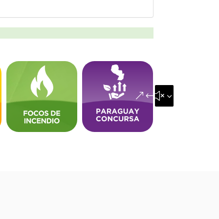
&#x35;