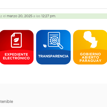
ez el
marzo 20, 2025
a las
12:27 pm
.
tenible