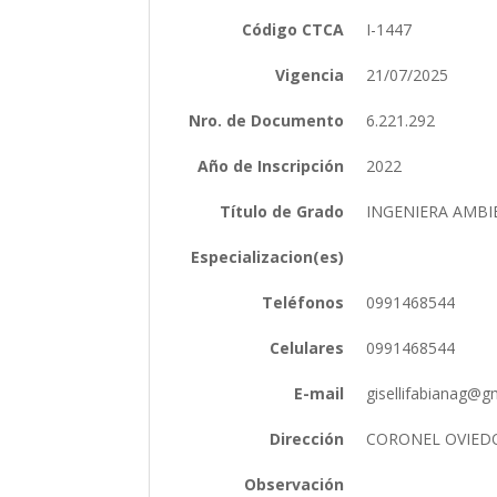
Código CTCA
I-1447
Vigencia
21/07/2025
Nro. de Documento
6.221.292
Año de Inscripción
2022
Título de Grado
INGENIERA AMB
Especializacion(es)
Teléfonos
0991468544
Celulares
0991468544
E-mail
gisellifabianag@
Dirección
CORONEL OVIED
Observación