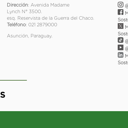
Dirección
: Avenida Madame
@
Lynch N° 3500.
M
esq. Reservista de la Guerra del Chaco.
Sost
Teléfono
: 021 2879000
M
Sost
Asunción, Paraguay.
@
@
M
Sost