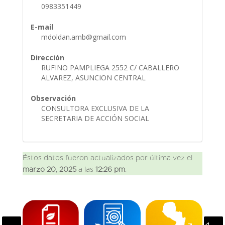
0983351449
E-mail
mdoldan.amb@gmail.com
Dirección
RUFINO PAMPLIEGA 2552 C/ CABALLERO
ALVAREZ, ASUNCION CENTRAL
Observación
CONSULTORA EXCLUSIVA DE LA
SECRETARIA DE ACCIÓN SOCIAL
Éstos datos fueron actualizados por última vez el
marzo 20, 2025
a las
12:26 pm
.