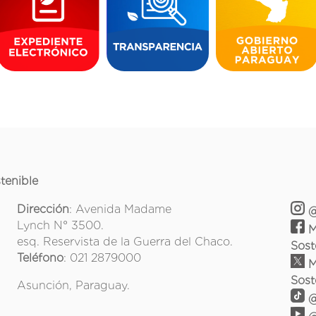
tenible
Dirección
: Avenida Madame
@
Lynch N° 3500.
M
esq. Reservista de la Guerra del Chaco.
Sost
Teléfono
: 021 2879000
M
Sost
Asunción, Paraguay.
@