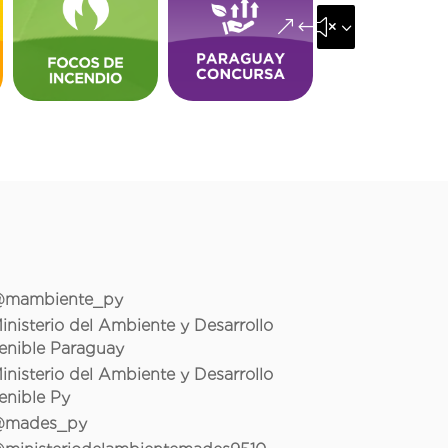
&#x35;
mambiente_py
inisterio del Ambiente y Desarrollo
enible Paraguay
inisterio del Ambiente y Desarrollo
enible Py
mades_py