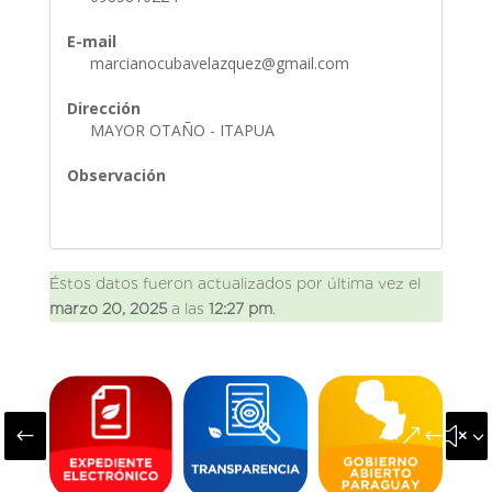
E-mail
marcianocubavelazquez@gmail.com
Dirección
MAYOR OTAÑO - ITAPUA
Observación
Éstos datos fueron actualizados por última vez el
marzo 20, 2025
a las
12:27 pm
.
#
&#x3