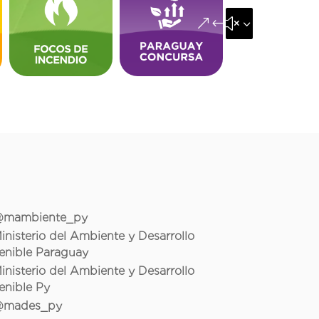
&#x35;
mambiente_py
inisterio del Ambiente y Desarrollo
enible Paraguay
inisterio del Ambiente y Desarrollo
enible Py
mades_py