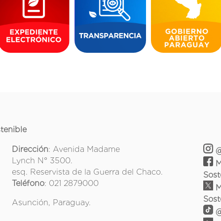
tenible
Dirección
: Avenida Madame
@
Lynch N° 3500.
M
esq. Reservista de la Guerra del Chaco.
Sost
Teléfono
: 021 2879000
M
Sost
Asunción, Paraguay.
@