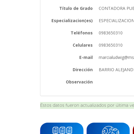
Título de Grado
CONTADORA PU
Especializacion(es)
ESPECIALIZACIO
Teléfonos
0983650310
Celulares
0983650310
E-mail
marcialudwig@m
Dirección
BARRIO ALEJAND
Observación
Éstos datos fueron actualizados por última v