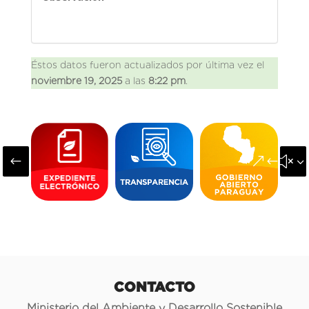
Éstos datos fueron actualizados por última vez el
noviembre 19, 2025
a las
8:22 pm
.
#
&#x3
CONTACTO
Ministerio del Ambiente y Desarrollo Sostenible