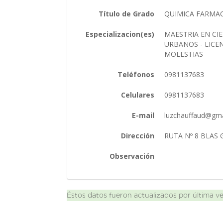
Título de Grado
QUIMICA FARMA
Especializacion(es)
MAESTRIA EN CI
URBANOS - LICE
MOLESTIAS
Teléfonos
0981137683
Celulares
0981137683
E-mail
luzchauffaud@gm
Dirección
RUTA Nº 8 BLAS 
Observación
Éstos datos fueron actualizados por última v