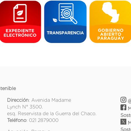
tenible
Dirección
: Avenida Madame
@
Lynch N° 3500.
M
esq. Reservista de la Guerra del Chaco.
Sost
Teléfono
: 021 2879000
M
Sost