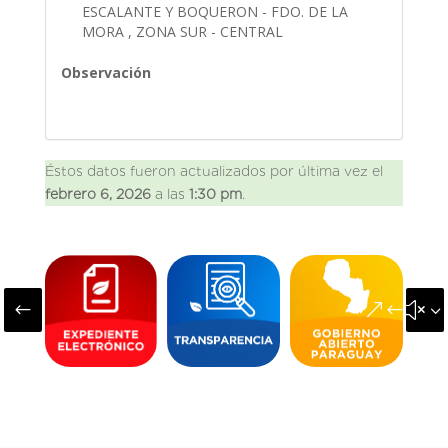
ESCALANTE Y BOQUERON - FDO. DE LA
MORA , ZONA SUR - CENTRAL
Observación
Éstos datos fueron actualizados por última vez el
febrero 6, 2026
a las
1:30 pm
.
#
&#x3