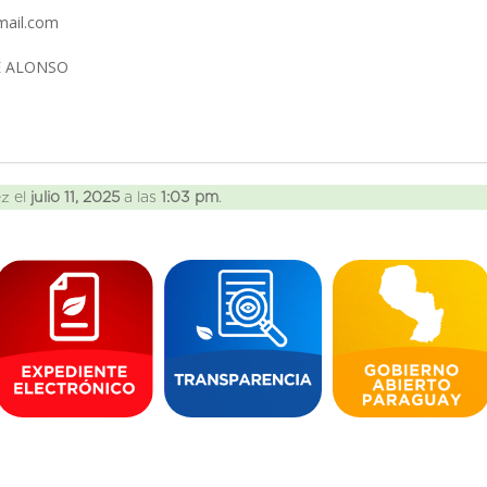
mail.com
E ALONSO
ez el
julio 11, 2025
a las
1:03 pm
.