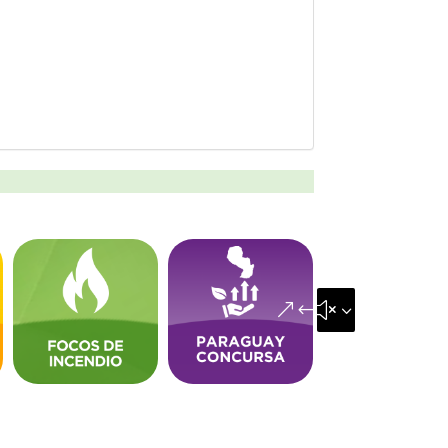
&#x35;