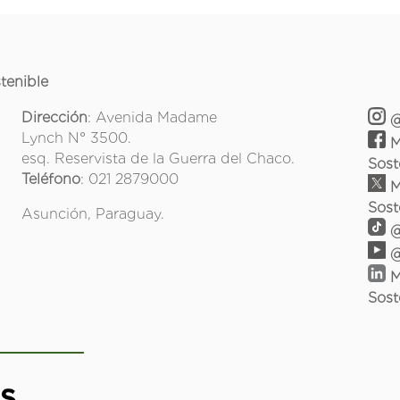
tenible
Dirección
: Avenida Madame
@
Lynch N° 3500.
M
esq. Reservista de la Guerra del Chaco.
Sost
Teléfono
: 021 2879000
M
Sost
Asunción, Paraguay.
@
@
M
Sost