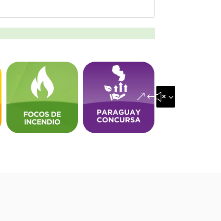
&#x35;