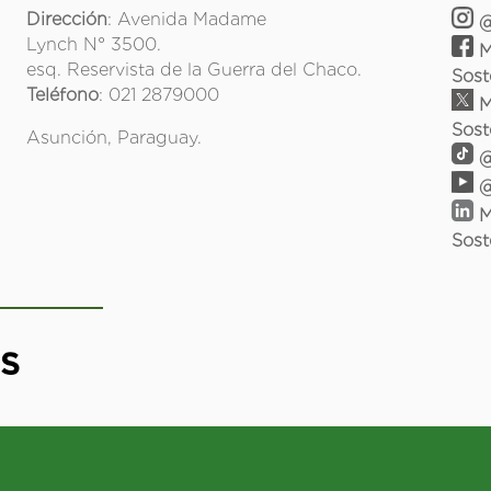
Dirección
: Avenida Madame
@
Lynch N° 3500.
M
esq. Reservista de la Guerra del Chaco.
Sost
Teléfono
: 021 2879000
M
Sost
Asunción, Paraguay.
@
@
M
Sost