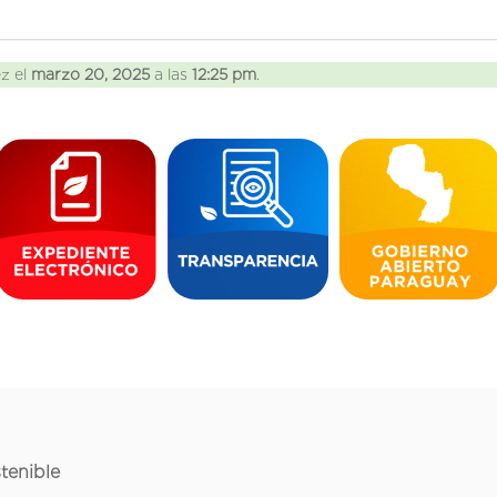
ez el
marzo 20, 2025
a las
12:25 pm
.
tenible