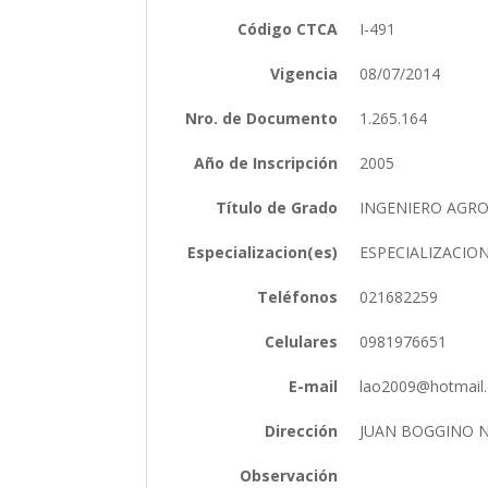
Código CTCA
I-491
Vigencia
08/07/2014
Nro. de Documento
1.265.164
Año de Inscripción
2005
Título de Grado
INGENIERO AG
Especializacion(es)
ESPECIALIZACIO
Teléfonos
021682259
Celulares
0981976651
E-mail
lao2009@hotmai
Dirección
JUAN BOGGINO N
Observación