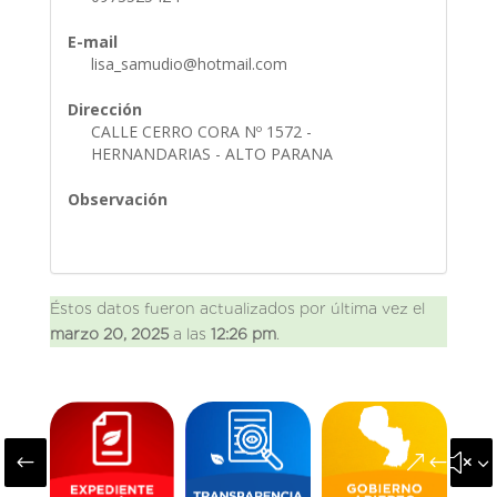
E-mail
lisa_samudio@hotmail.com
Dirección
CALLE CERRO CORA Nº 1572 -
HERNANDARIAS - ALTO PARANA
Observación
Éstos datos fueron actualizados por última vez el
marzo 20, 2025
a las
12:26 pm
.
#
&#x3