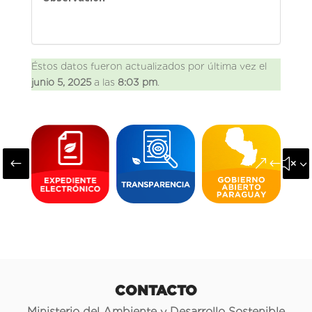
Éstos datos fueron actualizados por última vez el
junio 5, 2025
a las
8:03 pm
.
#
&#x3
CONTACTO
Ministerio del Ambiente y Desarrollo Sostenible