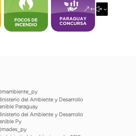
&#x35;
mambiente_py
inisterio del Ambiente y Desarrollo
enible Paraguay
inisterio del Ambiente y Desarrollo
enible Py
mades_py