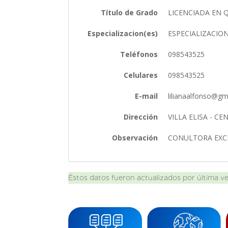
Título de Grado
LICENCIADA EN 
Especializacion(es)
ESPECIALIZACIO
Teléfonos
098543525
Celulares
098543525
E-mail
lilianaalfonso@g
Dirección
VILLA ELISA - C
Observación
CONULTORA EXCL
Éstos datos fueron actualizados por última v