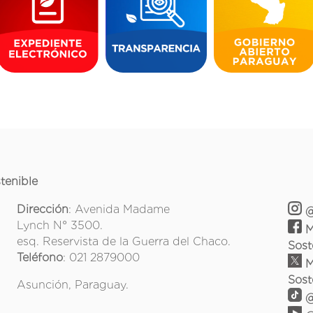
tenible
Dirección
: Avenida Madame
@
Lynch N° 3500.
M
esq. Reservista de la Guerra del Chaco.
Sost
Teléfono
: 021 2879000
M
Sost
Asunción, Paraguay.
@