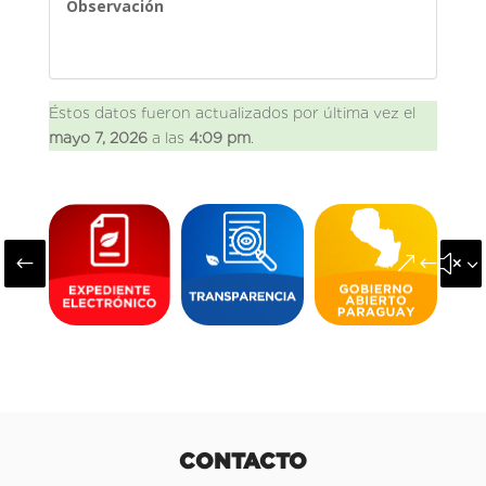
Observación
Éstos datos fueron actualizados por última vez el
mayo 7, 2026
a las
4:09 pm
.
#
&#x3
CONTACTO