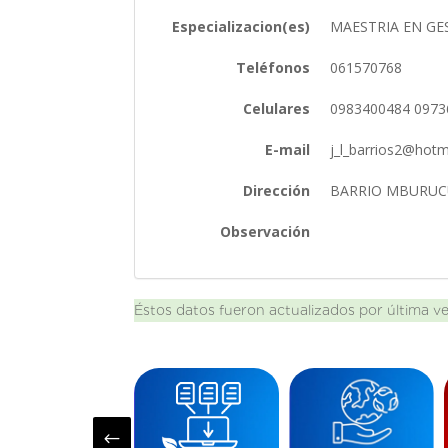
Especializacion(es)
MAESTRIA EN G
Teléfonos
061570768
Celulares
0983400484 097
E-mail
j_l_barrios2@hot
Dirección
BARRIO MBURUCU
Observación
Éstos datos fueron actualizados por última v
#