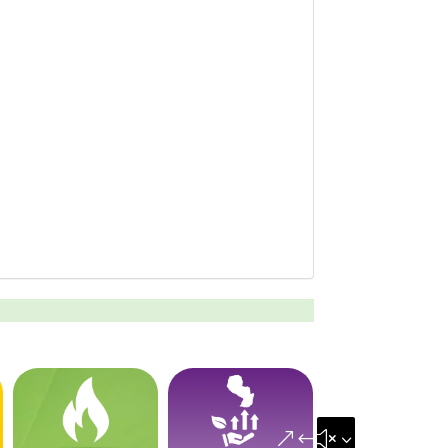
&#x35;