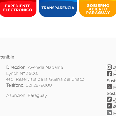
tenible
Dirección
: Avenida Madame
@
Lynch N° 3500.
M
esq. Reservista de la Guerra del Chaco.
Sost
Teléfono
: 021 2879000
M
Sost
Asunción, Paraguay.
@
@
M