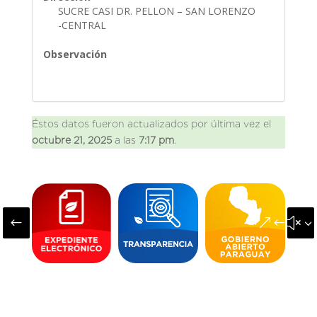
SUCRE CASI DR. PELLON – SAN LORENZO
-CENTRAL
Observación
Éstos datos fueron actualizados por última vez el
octubre 21, 2025
a las
7:17 pm
.
#
&#x3