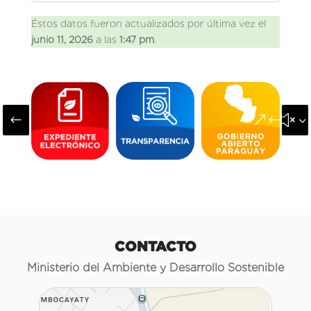
Éstos datos fueron actualizados por última vez el
junio 11, 2026
a las
1:47 pm
.
#
&#x3
CONTACTO
Ministerio del Ambiente y Desarrollo Sostenible