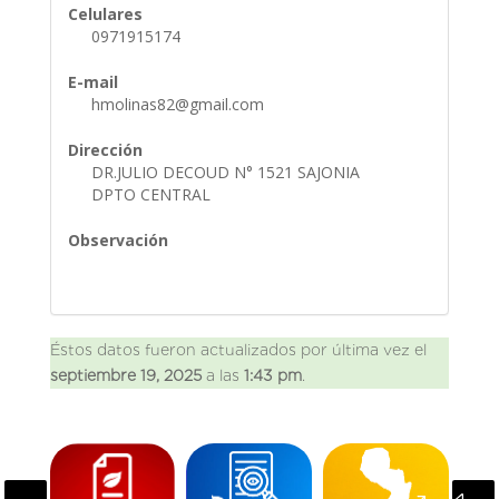
Celulares
0971915174
E-mail
hmolinas82@gmail.com
Dirección
DR.JULIO DECOUD N° 1521 SAJONIA
DPTO CENTRAL
Observación
Éstos datos fueron actualizados por última vez el
septiembre 19, 2025
a las
1:43 pm
.