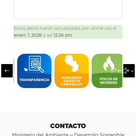
Éstos datos fueron actualizados por última vez el
enero 7, 2026
a las
12:36 pm
.
#
&#x3
CONTACTO
Ministerio del Ambiente y Desarrollo Sostenible