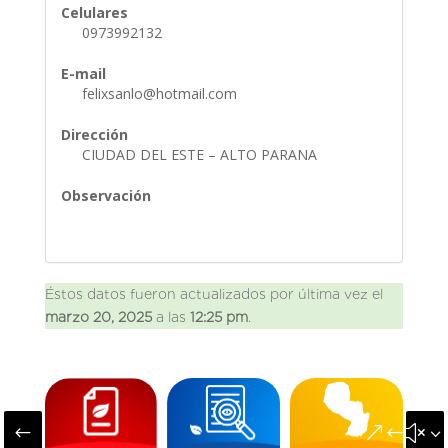
Celulares
0973992132
E-mail
felixsanlo@hotmail.com
Dirección
CIUDAD DEL ESTE – ALTO PARANA
Observación
Éstos datos fueron actualizados por última vez el
marzo 20, 2025
a las
12:25 pm
.
#
&#x3