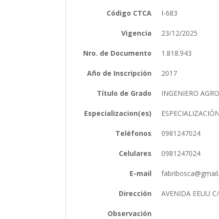
Código CTCA
I-683
Vigencia
23/12/2025
Nro. de Documento
1.818.943
Año de Inscripción
2017
Título de Grado
INGENIERO AG
Especializacion(es)
ESPECIALIZACIÓ
Teléfonos
0981247024
Celulares
0981247024
E-mail
fabribosca@gmai
Dirección
AVENIDA EEUU C
Observación