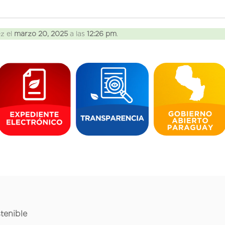
ez el
marzo 20, 2025
a las
12:26 pm
.
tenible