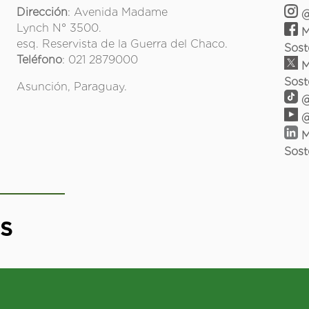
Dirección
: Avenida Madame
@
Lynch N° 3500.
M
esq. Reservista de la Guerra del Chaco.
Sost
Teléfono
: 021 2879000
M
Sost
Asunción, Paraguay.
@
@
M
Sost