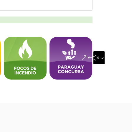
&#x35;