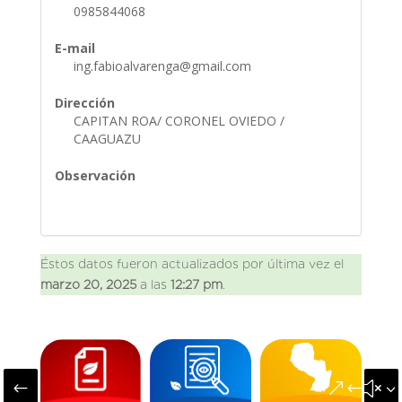
0985844068
E-mail
ing.fabioalvarenga@gmail.com
Dirección
CAPITAN ROA/ CORONEL OVIEDO /
CAAGUAZU
Observación
Éstos datos fueron actualizados por última vez el
marzo 20, 2025
a las
12:27 pm
.
#
&#x3