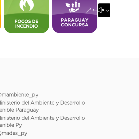
&#x35;
mambiente_py
inisterio del Ambiente y Desarrollo
enible Paraguay
inisterio del Ambiente y Desarrollo
enible Py
mades_py