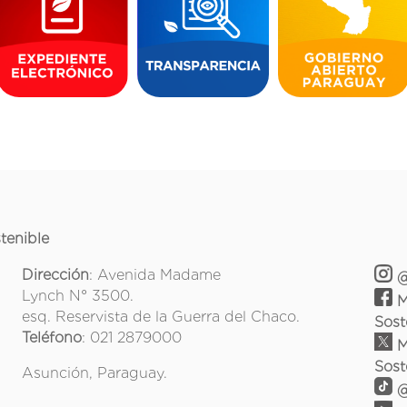
tenible
Dirección
: Avenida Madame
@
Lynch N° 3500.
M
esq. Reservista de la Guerra del Chaco.
Sost
Teléfono
: 021 2879000
M
Sost
Asunción, Paraguay.
@