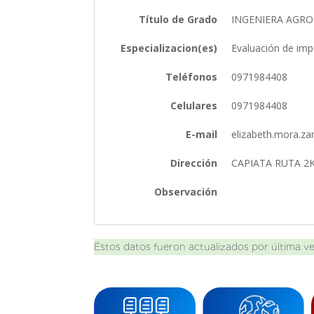
Título de Grado
INGENIERA AG
Especializacion(es)
Evaluación de imp
Teléfonos
0971984408
Celulares
0971984408
E-mail
elizabeth.mora.z
Dirección
CAPIATA RUTA 2
Observación
Éstos datos fueron actualizados por última v