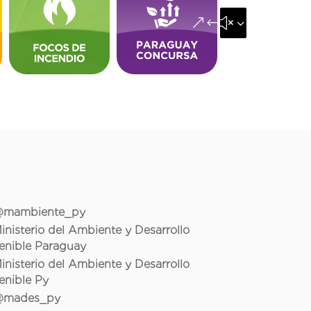
&#x35;
mambiente_py
inisterio del Ambiente y Desarrollo
enible Paraguay
inisterio del Ambiente y Desarrollo
enible Py
mades_py