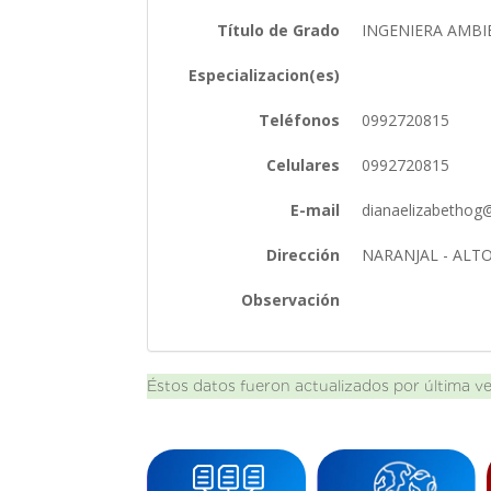
Título de Grado
INGENIERA AMB
Especializacion(es)
Teléfonos
0992720815
Celulares
0992720815
E-mail
dianaelizabetho
Dirección
NARANJAL - ALT
Observación
Éstos datos fueron actualizados por última v