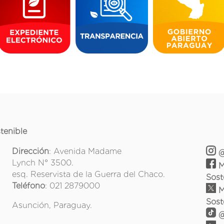
tenible
Dirección
: Avenida Madame
@
Lynch N° 3500.
M
esq. Reservista de la Guerra del Chaco.
Sost
Teléfono
: 021 2879000
M
Sost
Asunción, Paraguay.
@