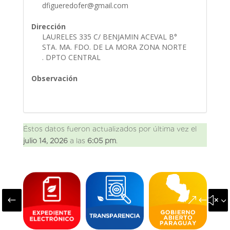
dfigueredofer@gmail.com
Dirección
LAURELES 335 C/ BENJAMIN ACEVAL B°
STA. MA. FDO. DE LA MORA ZONA NORTE
. DPTO CENTRAL
Observación
Éstos datos fueron actualizados por última vez el
julio 14, 2026
a las
6:05 pm
.
#
&#x3