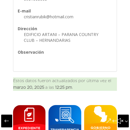
E-mail
cristianrubik@hotmail.com
Dirección
EDIFICIO ARTANI – PARANA COUNTRY
CLUB – HERNANDARIAS
Observación
Éstos datos fueron actualizados por última vez el
marzo 20, 2025
a las
12:25 pm
.
#
&#x3