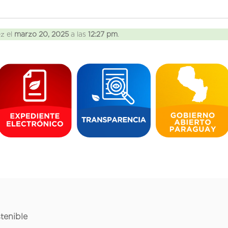
ez el
marzo 20, 2025
a las
12:27 pm
.
tenible