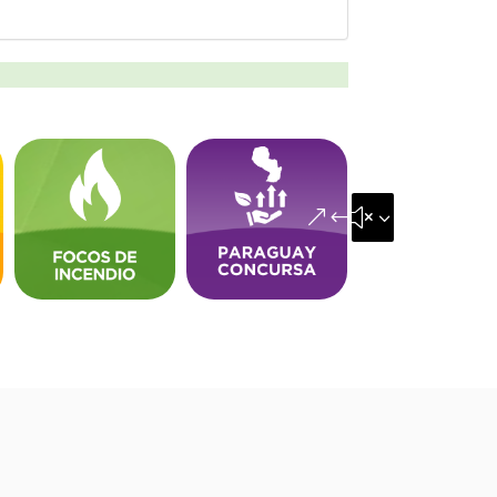
&#x35;