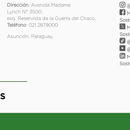
Dirección
: Avenida Madame
@
Lynch N° 3500.
M
esq. Reservista de la Guerra del Chaco.
Sost
Teléfono
: 021 2879000
M
Sost
Asunción, Paraguay.
@
@
M
Sost