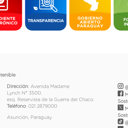
tenible
Dirección
: Avenida Madame
@
Lynch N° 3500.
M
esq. Reservista de la Guerra del Chaco.
Sost
Teléfono
: 021 2879000
M
Sost
Asunción, Paraguay.
@