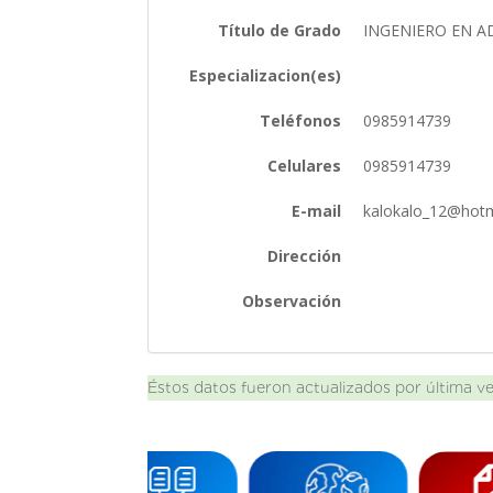
Título de Grado
INGENIERO EN A
Especializacion(es)
Teléfonos
0985914739
Celulares
0985914739
E-mail
kalokalo_12@hot
Dirección
Observación
Éstos datos fueron actualizados por última v