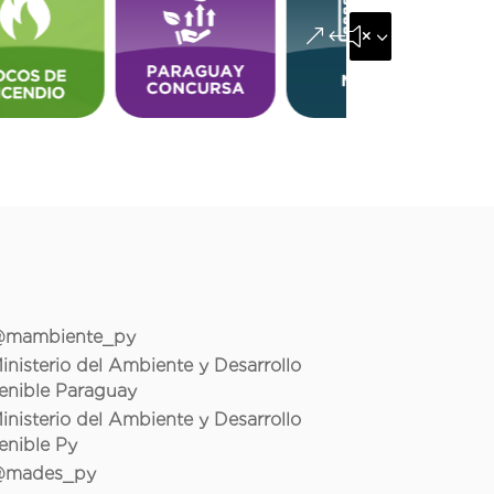
&#x35;
mambiente_py
inisterio del Ambiente y Desarrollo
enible Paraguay
inisterio del Ambiente y Desarrollo
enible Py
mades_py