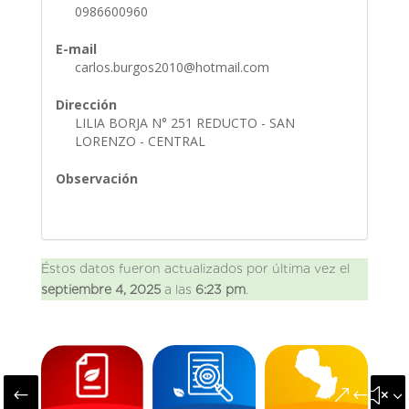
0986600960
E-mail
carlos.burgos2010@hotmail.com
Dirección
LILIA BORJA N° 251 REDUCTO - SAN
LORENZO - CENTRAL
Observación
Éstos datos fueron actualizados por última vez el
septiembre 4, 2025
a las
6:23 pm
.
#
&#x3