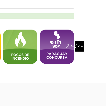
&#x35;