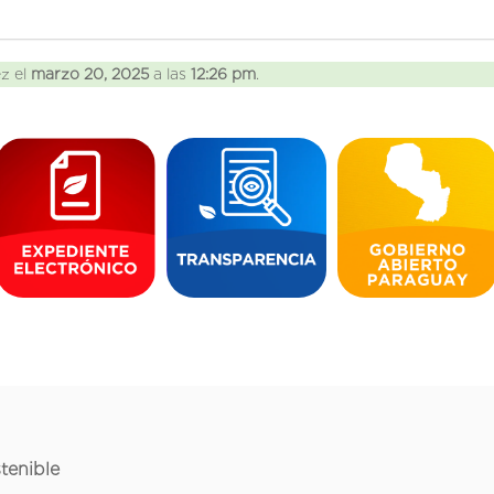
ez el
marzo 20, 2025
a las
12:26 pm
.
tenible