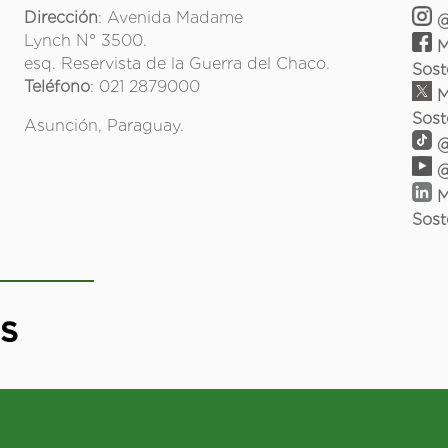
Dirección
: Avenida Madame
@
Lynch N° 3500.
M
esq. Reservista de la Guerra del Chaco.
Sost
Teléfono
: 021 2879000
M
Sost
Asunción, Paraguay.
@
@
M
Sost