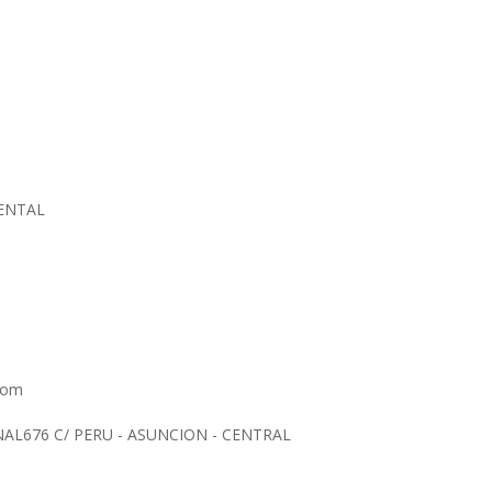
IENTAL
.com
AL676 C/ PERU - ASUNCION - CENTRAL