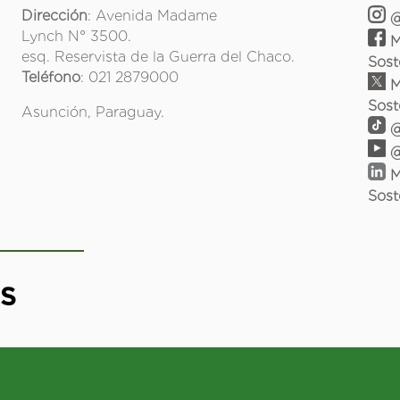
Dirección
: Avenida Madame
@
Lynch N° 3500.
M
esq. Reservista de la Guerra del Chaco.
Sost
Teléfono
: 021 2879000
M
Sost
Asunción, Paraguay.
@
@
M
Sost