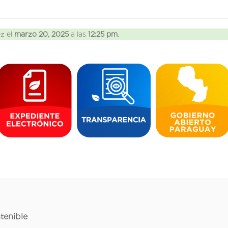
ez el
marzo 20, 2025
a las
12:25 pm
.
tenible