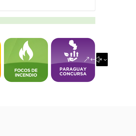
&#x35;