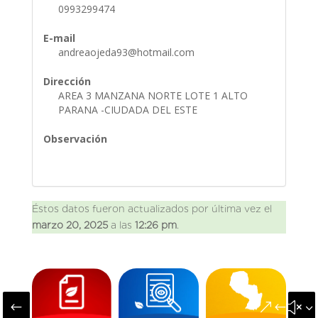
0993299474
E-mail
andreaojeda93@hotmail.com
Dirección
AREA 3 MANZANA NORTE LOTE 1 ALTO
PARANA -CIUDADA DEL ESTE
Observación
Éstos datos fueron actualizados por última vez el
marzo 20, 2025
a las
12:26 pm
.
#
&#x3