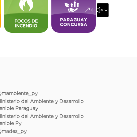
&#x35;
mambiente_py
inisterio del Ambiente y Desarrollo
enible Paraguay
inisterio del Ambiente y Desarrollo
enible Py
mades_py