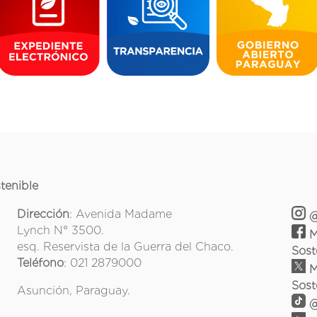
tenible
Dirección
: Avenida Madame
@
Lynch N° 3500.
M
esq. Reservista de la Guerra del Chaco.
Sost
Teléfono
: 021 2879000
M
Sost
Asunción, Paraguay.
@