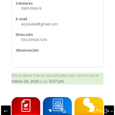
Celulares
0985430616
E-mail
anyskaluk@gmail.com
Dirección
ENCARNACION
Observación
Éstos datos fueron actualizados por última vez el
marzo 20, 2025
a las
12:27 pm
.
#
&#x3