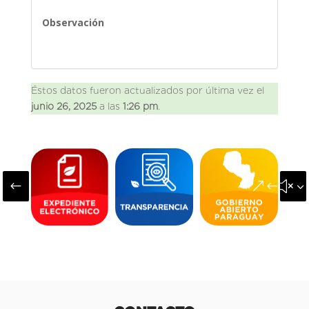
Observación
Éstos datos fueron actualizados por última vez el
junio 26, 2025
a las
1:26 pm
.
#
&#x3