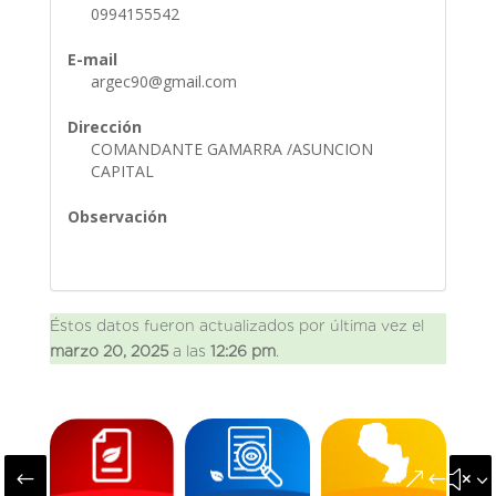
0994155542
E-mail
argec90@gmail.com
Dirección
COMANDANTE GAMARRA /ASUNCION
CAPITAL
Observación
Éstos datos fueron actualizados por última vez el
marzo 20, 2025
a las
12:26 pm
.
#
&#x3