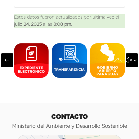
Éstos datos fueron actualizados por última vez el
julio 24, 2025
a las
8:08 pm
.
#
&#x3
CONTACTO
Ministerio del Ambiente y Desarrollo Sostenible